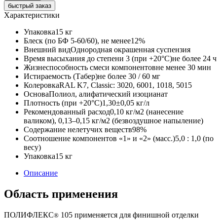
быстрый заказ
Характеристики
Упаковка
15 кг
Блеск (по БФ 5-60/60), не менее
12%
Внешний вид
Однородная окрашенная суспензия
Время высыхания до степени 3 (при +20°С)
не более 24 ч
Жизнеспособность смеси компонентов
не менее 30 мин
Истираемость (Табер)
не более 30 / 60 мг
Колеровка
RAL K7, Classic: 3020, 6001, 1018, 5015
Основа
Полиол, алифатический изоцианат
Плотность (при +20°С)
1,30±0,05 кг/л
Рекомендованный расход
0,10 кг/м2 (нанесение
валиком), 0,13–0,15 кг/м2 (безвоздушное напыление)
Содержание нелетучих веществ
98%
Соотношение компонентов «1» и «2» (масс.)
5,0 : 1,0 (по
весу)
Упаковка
15 кг
Описание
Область применения
ПОЛИФЛЕКС
105 применяется для финишной отделки
®