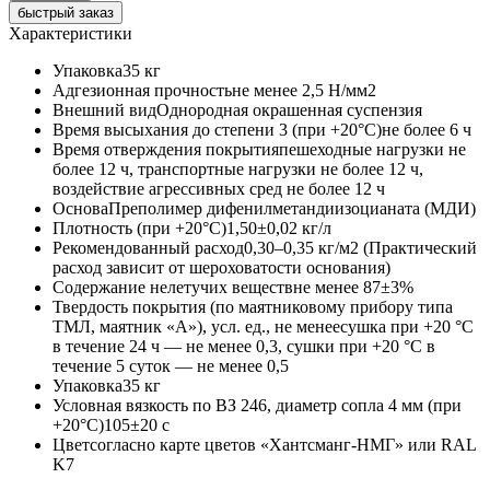
быстрый заказ
Характеристики
Упаковка
35 кг
Адгезионная прочность
не менее 2,5 Н/мм2
Внешний вид
Однородная окрашенная суспензия
Время высыхания до степени 3 (при +20°С)
не более 6 ч
Время отверждения покрытия
пешеходные нагрузки не
более 12 ч, транспортные нагрузки не более 12 ч,
воздействие агрессивных сред не более 12 ч
Основа
Преполимер дифенилметандиизоцианата (МДИ)
Плотность (при +20°С)
1,50±0,02 кг/л
Рекомендованный расход
0,30–0,35 кг/м2 (Практический
расход зависит от шероховатости основания)
Содержание нелетучих веществ
не менее 87±3%
Твердость покрытия (по маятниковому прибору типа
ТМЛ, маятник «А»), усл. ед., не менее
сушка при +20 °C
в течение 24 ч — не менее 0,3, сушки при +20 °C в
течение 5 суток — не менее 0,5
Упаковка
35 кг
Условная вязкость по ВЗ 246, диаметр сопла 4 мм (при
+20°С)
105±20 c
Цвет
согласно карте цветов «Хантсманг-НМГ» или RAL
K7