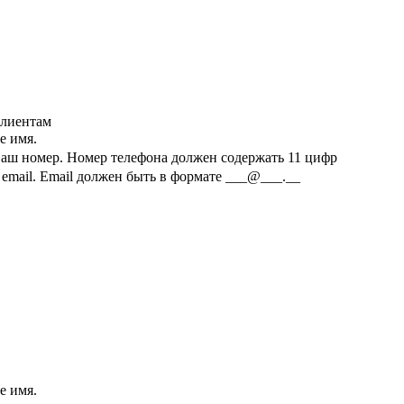
клиентам
е имя.
ваш номер.
Номер телефона должен содержать 11 цифр
email.
Email должен быть в формате ___@___.__
е имя.