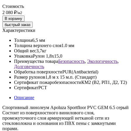
Стоимость
2 080 ₽
/
м2
В корзину
быстрый заказ
Характеристики
Толщина
6,5 мм
Толщина верхнего слоя
1.0 мм
Общий вес
3,7кг
Упаковка
Рулон 1,8х15,0
Преимущества товара
Безопасность
,
Экологичность
,
Долговечность
Обработка поверхности
PUR(Antibacterial)
Размер рулонов
1,8 м х 15 м.п. (Стандарт)
Сертификат пожаробезопасности
КМ2 (В2, РП1, Д2, Т2)
Сертификат
РСТ
Описание
Спортивный линолеум Apoluza Sportfloor PVC GEM 6.5 серый
Состоит из поверхностного винилового слоя,
промежуточного слоя армирующей нетканой сети из
стекловолокна и основания из ПВХ пены с замкнутыми
порами.