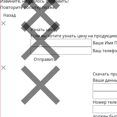
Извините, не удалось отправить!
Повторите попытку позже.
Назад
Узнать цену
Если вы хотите узнать цену на продукцию
Ваше Имя
П
Ваш телеф
Скачать пр
Ваши данны
Номер теле
должен быть