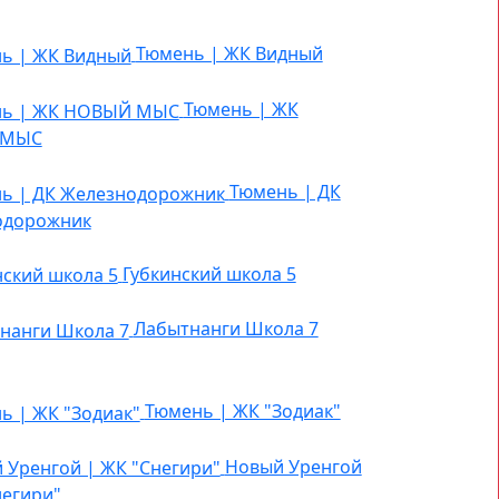
Тюмень | ЖК Видный
Тюмень | ЖК
 МЫС
Тюмень | ДК
одорожник
Губкинский школа 5
Лабытнанги Школа 7
Тюмень | ЖК "Зодиак"
Новый Уренгой
негири"