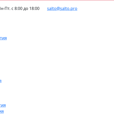
н-Пт. с 8:00 до 18:00
salto@salto.pro
тия
я
тия
ия