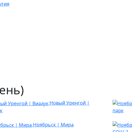
ытия
ень)
Новый Уренгой |
к
парк
Ноябрьск | Мира