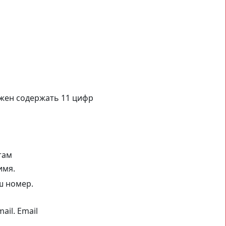
жен содержать 11 цифр
там
имя.
ш номер.
ail.
Email