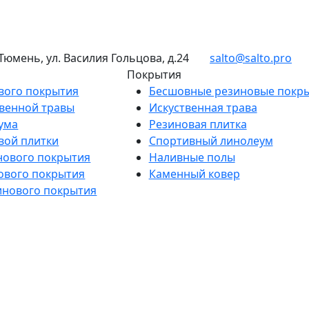
 Тюмень, ул. Василия Гольцова, д.24
salto@salto.pro
Покрытия
вого покрытия
Бесшовные резиновые покр
венной травы
Искуственная трава
ума
Резиновая плитка
вой плитки
Спортивный линолеум
нового покрытия
Наливные полы
ового покрытия
Каменный ковер
инового покрытия