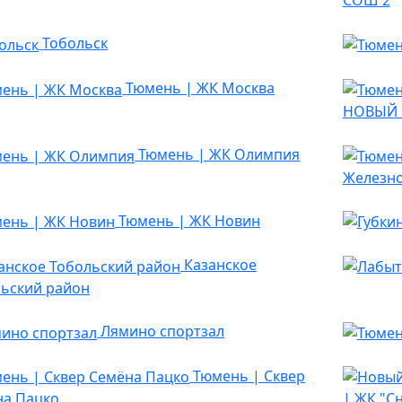
СОШ 2
Тобольск
Тюмень | ЖК Москва
НОВЫЙ
Тюмень | ЖК Олимпия
Железн
Тюмень | ЖК Новин
Казанское
ьский район
Лямино спортзал
Тюмень | Сквер
на Пацко
| ЖК "С